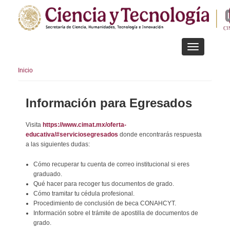
Pasar
al
contenido
principal
Toggle
navigation
Inicio
Información para Egresados
Visita
https://www.cimat.mx/oferta-
educativa/#serviciosegresados
donde encontrarás respuesta
a las siguientes dudas:
Cómo recuperar tu cuenta de correo institucional si eres
graduado.
Qué hacer para recoger tus documentos de grado.
Cómo tramitar tu cédula profesional.
Procedimiento de conclusión de beca CONAHCYT.
Información sobre el trámite de apostilla de documentos de
grado.