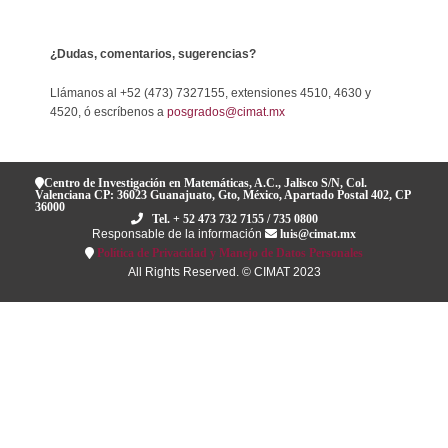
¿Dudas, comentarios, sugerencias?
Llámanos al +52 (473) 7327155, extensiones 4510, 4630 y
4520, ó escríbenos a
posgrados@cimat.mx
Centro de Investigación en Matemáticas, A.C., Jalisco S/N, Col.
Valenciana CP: 36023 Guanajuato, Gto, México, Apartado Postal 402, CP
36000
Tel. + 52 473 732 7155 / 735 0800
Responsable de la información
luis@cimat.mx
Política de Privacidad y Manejo de Datos Personales
All Rights Reserved. © CIMAT 2023