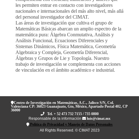
les permiten entrar en contacto con investigadores
nacionales e internacionales del más alto nivel, más allá
del personal investigador del CIMAT.
Las áreas de investigación que cultiva el grupo de
Matemáticas Básicas abarcan un amplio espectro de la
matemática pura: Álgebra Conmutativa, Análisis y
Análisis Funcional, Ecuaciones Diferenciales y
Sistemas Dinámicos, Física Matemática, Geometría
Algebraica y Compleja, Geometría Diferencial,
Álgebras y Grupos de Lie y Topología. Nuestro
trabajo de investigación se complementa con acciones
de vinculación en el ámbito académico e industrial.
Centro de Investigación en Matemáticas, A.C., Jalisco S/N, Col.
Valenciana CP: 36023 Guanajuato, Gto, México, Apartado Postal 402, CP
36000
Tel. + 52 473 732 7155 / 735 0800
Responsable de la información
luis@cimat.mx
Política de Privacidad y Manejo de Datos Personales
All Rights Reserved. © CIMAT 2023