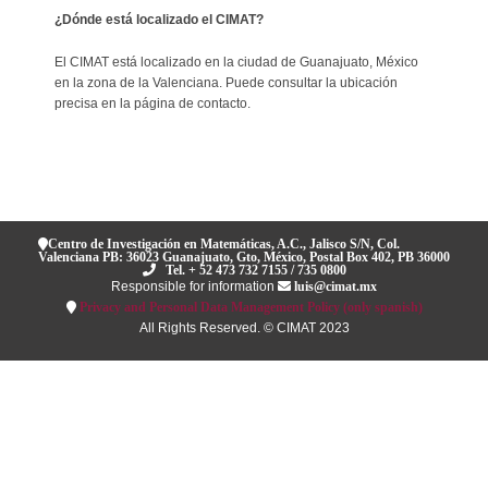
¿Dónde está localizado el CIMAT?
El CIMAT está localizado en la ciudad de Guanajuato, México
en la zona de la Valenciana. Puede consultar la ubicación
precisa en la página de contacto.
Centro de Investigación en Matemáticas, A.C., Jalisco S/N, Col.
Valenciana PB: 36023 Guanajuato, Gto, México, Postal Box 402, PB 36000
Tel. + 52 473 732 7155 / 735 0800
Responsible for information
luis@cimat.mx
Privacy and Personal Data Management Policy (only spanish)
All Rights Reserved. © CIMAT 2023