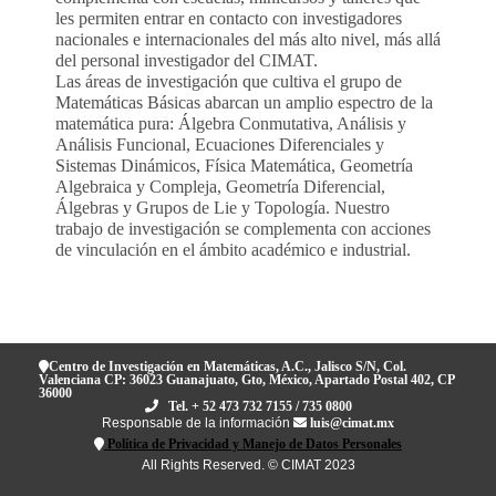
les permiten entrar en contacto con investigadores
nacionales e internacionales del más alto nivel, más allá
del personal investigador del CIMAT.
Las áreas de investigación que cultiva el grupo de
Matemáticas Básicas abarcan un amplio espectro de la
matemática pura: Álgebra Conmutativa, Análisis y
Análisis Funcional, Ecuaciones Diferenciales y
Sistemas Dinámicos, Física Matemática, Geometría
Algebraica y Compleja, Geometría Diferencial,
Álgebras y Grupos de Lie y Topología. Nuestro
trabajo de investigación se complementa con acciones
de vinculación en el ámbito académico e industrial.
Centro de Investigación en Matemáticas, A.C., Jalisco S/N, Col.
Valenciana CP: 36023 Guanajuato, Gto, México, Apartado Postal 402, CP
36000
Tel. + 52 473 732 7155 / 735 0800
Responsable de la información
luis@cimat.mx
Política de Privacidad y Manejo de Datos Personales
All Rights Reserved. © CIMAT 2023